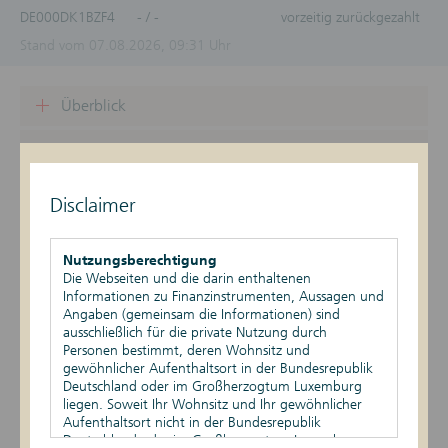
DE000DK1BZF4
- / -
vorzeitig zurückgezahlt
Stand vom 07.08.2026, 09:31 Uhr
Überblick
Produktdetails
Basiswert
Disclaimer
Szenario-Rechner
Nutzungsberechtigung
Die Webseiten und die darin enthaltenen
Publikationen
Informationen zu Finanzinstrumenten, Aussagen und
Angaben (gemeinsam die Informationen) sind
ausschließlich für die private Nutzung durch
Personen bestimmt, deren Wohnsitz und
Datum
Ereignis
Daten
gewöhnlicher Aufenthaltsort in der Bundesrepublik
Deutschland oder im Großherzogtum Luxemburg
Rückzahlungsgrund:
24.09.2025
Vorzeitige
liegen. Soweit Ihr Wohnsitz und Ihr gewöhnlicher
Vorzeitige Fälligkeit
Rückzahlung
Aufenthaltsort nicht in der Bundesrepublik
Rückzahlungsbetrag
(Geld): 1.000,00
Deutschland oder im Großherzogtum Luxemburg