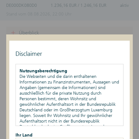
DE000DK080D0
1.236,16 EUR / 1.246,16 EUR
aktiv
Stand vom 08.08.2026, 22:00 Uhr
Überblick
Produktdetails
Disclaimer
Basiswert
Nutzungsberechtigung
Szenario-Rechner
Die Webseiten und die darin enthaltenen
Informationen zu Finanzinstrumenten, Aussagen und
Publikationen
Angaben (gemeinsam die Informationen) sind
ausschließlich für die private Nutzung durch
Personen bestimmt, deren Wohnsitz und
gewöhnlicher Aufenthaltsort in der Bundesrepublik
Deutschland oder im Großherzogtum Luxemburg
Datum
Ereignis
Daten
liegen. Soweit Ihr Wohnsitz und Ihr gewöhnlicher
Aufenthaltsort nicht in der Bundesrepublik
6 -> 1
16.06.2026
Risikoindikator
Deutschland oder im Großherzogtum Luxemburg
liegen, ist Ihnen die Nutzung dieser Webseiten nicht
Bewertungskurs
Ihr Land
15.09.2025
Bewertungszeitpunkt
gestattet. Durch die Nutzung dieser Webseiten
des Basiswerts