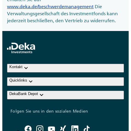
www.deka.de/beschwerdemanagement
Die
Verwaltungsgesellschaft des Investmentfonds kann
jederzeit beschließen, den Vertrieb zu widerrufen.
keyboard_arrow_down
Kontakt
keyboard_arrow_down
Quicklinks
keyboard_arrow_down
DekaBank Depot
Folgen Sie uns in den sozialen Medien