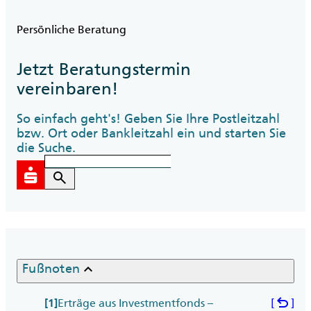
Persönliche Beratung
Jetzt Beratungstermin
vereinbaren!
So einfach geht's! Geben Sie Ihre Postleitzahl
bzw. Ort oder Bankleitzahl ein und starten Sie
die Suche.
search
keyboard_arrow_up
Fußnoten
undo
Erträge aus Investmentfonds –
[
]
[1]