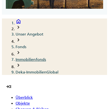
home
Breadcrumb
chevron_right
Unser Angebot
chevron_right
Fonds
chevron_right
Immobilienfonds
chevron_right
Deka-ImmobilienGlobal
read_more
Überblick
Objekte