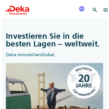
Zum Inhalt springen
account_circle
search
menu
Investieren Sie in die
besten Lagen – weltweit.
Deka-ImmobilienGlobal.