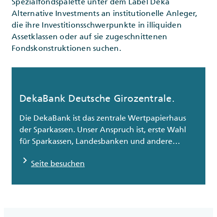
Spezialfondspalette unter dem Label Deka
Alternative Investments an institutionelle Anleger,
die ihre Investitionsschwerpunkte in illiquiden
Assetklassen oder auf sie zugeschnittenen
Fondskonstruktionen suchen.
DekaBank Deutsche Girozentrale.
Die DekaBank ist das zentrale Wertpapierhaus
der Sparkassen. Unser Anspruch ist, erste Wahl
für Sparkassen, Landesbanken und andere
Verbundpartner zu sein und jedem Kunden das
chevron_right
Seite besuchen
richtige Produkt anzubieten.