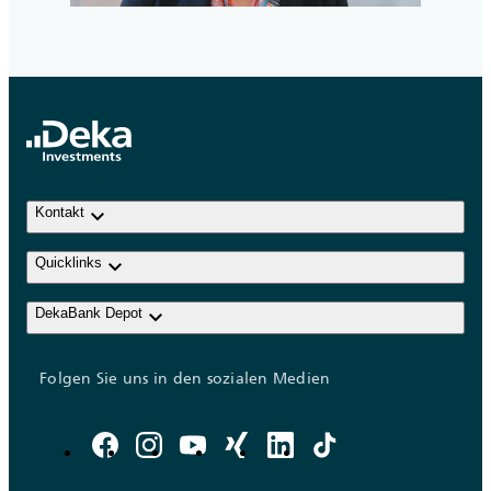
keyboard_arrow_down
Kontakt
keyboard_arrow_down
Quicklinks
keyboard_arrow_down
DekaBank Depot
Folgen Sie uns in den sozialen Medien