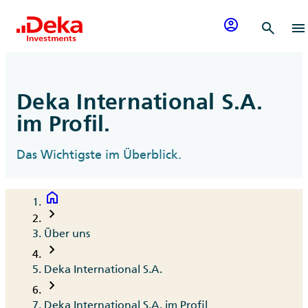
Zum Inhalt springen
account_circle
search
menu
Deka International S.A.
im Profil.
Das Wichtigste im Überblick.
home
Breadcrumb
chevron_right
Über uns
chevron_right
Deka International S.A.
chevron_right
Deka International S.A. im Profil