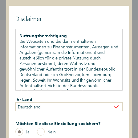
DE000DK1GWT1
1.023,65 EUR / 1.033,65 EUR
aktiv
Stand vom 07.08.2026, 22:52 Uhr
Disclaimer
Überblick
Nutzungsberechtigung
Die Webseiten und die darin enthaltenen
Produktdetails
Informationen zu Finanzinstrumenten, Aussagen und
Angaben (gemeinsam die Informationen) sind
ausschließlich für die private Nutzung durch
Basiswert
Personen bestimmt, deren Wohnsitz und
gewöhnlicher Aufenthaltsort in der Bundesrepublik
Szenario-Rechner
Deutschland oder im Großherzogtum Luxemburg
liegen. Soweit Ihr Wohnsitz und Ihr gewöhnlicher
Aufenthaltsort nicht in der Bundesrepublik
Publikationen
Deutschland oder im Großherzogtum Luxemburg
liegen, ist Ihnen die Nutzung dieser Webseiten nicht
Ihr Land
gestattet. Durch die Nutzung dieser Webseiten
Deutschland
bestätigen Sie, dass Ihr Wohnsitz und gewöhnlicher
Datum
Ereignis
Daten
Aufenthaltsort in der Bundesrepublik Deutschland
oder im Großherzogtum Luxemburg liegen.
6 -> 5
07.04.2026
Risikoindikator
Möchten Sie diese Einstellung speichern?
Vertriebsbeschränkungen
Ja
Nein
Die auf den Webseiten enthaltenen Informationen