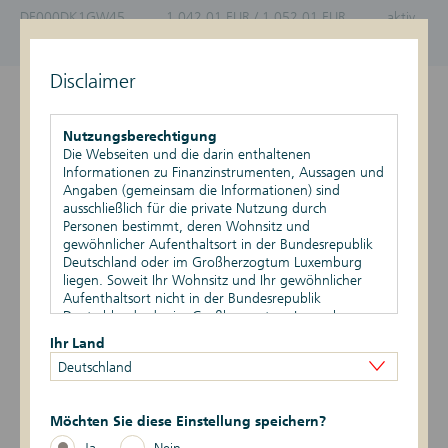
DE000DK1GW45
1.042,01 EUR / 1.052,01 EUR
aktiv
Stand vom 08.08.2026, 03:27 Uhr
Disclaimer
Überblick
Nutzungsberechtigung
Produktdetails
Die Webseiten und die darin enthaltenen
Informationen zu Finanzinstrumenten, Aussagen und
Angaben (gemeinsam die Informationen) sind
Basiswert
ausschließlich für die private Nutzung durch
Personen bestimmt, deren Wohnsitz und
Szenario-Rechner
gewöhnlicher Aufenthaltsort in der Bundesrepublik
Deutschland oder im Großherzogtum Luxemburg
liegen. Soweit Ihr Wohnsitz und Ihr gewöhnlicher
Publikationen
Aufenthaltsort nicht in der Bundesrepublik
Deutschland oder im Großherzogtum Luxemburg
liegen, ist Ihnen die Nutzung dieser Webseiten nicht
Ihr Land
gestattet. Durch die Nutzung dieser Webseiten
Datum
Ereignis
Daten
Deutschland
bestätigen Sie, dass Ihr Wohnsitz und gewöhnlicher
Aufenthaltsort in der Bundesrepublik Deutschland
4 -> 1
19.02.2026
Risikoindikator
oder im Großherzogtum Luxemburg liegen.
Möchten Sie diese Einstellung speichern?
5 -> 4
17.02.2026
Risikoindikator
Vertriebsbeschränkungen
Ja
Nein