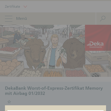
Zertifikate
Menü
DekaBank Worst-of-Express-Zertifikat Memory
mit Airbag 01/2032
ISIN
Geldkurs/Briefkurs
Status