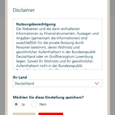
DE000DK1GV95
992,15 EUR / 1.002,15 EUR
aktiv
Disclaimer
Stand vom 10.08.2026, 15:33 Uhr
Nutzungsberechtigung
Überblick
Die Webseiten und die darin enthaltenen
Informationen zu Finanzinstrumenten, Aussagen und
Angaben (gemeinsam die Informationen) sind
Produktdetails
ausschließlich für die private Nutzung durch
Personen bestimmt, deren Wohnsitz und
Basiswert
gewöhnlicher Aufenthaltsort in der Bundesrepublik
Deutschland oder im Großherzogtum Luxemburg
Publikationen
liegen. Soweit Ihr Wohnsitz und Ihr gewöhnlicher
Aufenthaltsort nicht in der Bundesrepublik
Deutschland oder im Großherzogtum Luxemburg
liegen, ist Ihnen die Nutzung dieser Webseiten nicht
Ihr Land
gestattet. Durch die Nutzung dieser Webseiten
Datum
Ereignis
Daten
Deutschland
bestätigen Sie, dass Ihr Wohnsitz und gewöhnlicher
Aufenthaltsort in der Bundesrepublik Deutschland
4 -> 3
06.03.2026
Risikoindikator
oder im Großherzogtum Luxemburg liegen.
Möchten Sie diese Einstellung speichern?
Vertriebsbeschränkungen
Ja
Nein
Die auf den Webseiten enthaltenen Informationen
Zur Zertifikatesuche
dürfen nicht außerhalb der der Bundesrepublik