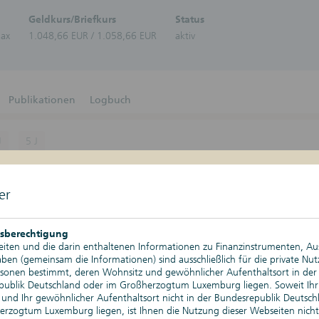
Zertifikate-Plattform
Zertifika
Geldkurs/Briefkurs
Status
Aktien
lax
1.048,66 EUR / 1.058,66 EUR
aktiv
Bonitä
Schuld
Bonus-Z
Discoun
DuoRen
Publikationen
Logbuch
Express
Geldma
Stufenz
J
5 J
Anleih
Tresor-
Kurswerte
07.08.2026, 17:13 Uhr
Nachkau
er
Änderung absolut
Depotgold
Änderung relativ
sberechtigung
iten und die darin enthaltenen Informationen zu Finanzinstrumenten, A
Tageshoch
en (gemeinsam die Informationen) sind ausschließlich für die private Nu
rsonen bestimmt, deren Wohnsitz und gewöhnlicher Aufenthaltsort in der
Tagestief
publik Deutschland oder im Großherzogtum Luxemburg liegen. Soweit Ihr
und Ihr gewöhnlicher Aufenthaltsort nicht in der Bundesrepublik Deutsch
Historischer Höchststand
rzogtum Luxemburg liegen, ist Ihnen die Nutzung dieser Webseiten nicht