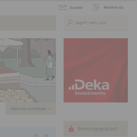
Merkliste (
)
Kontakt
0
aktuellen Zertifikate zum
.
ustein für Ihr
nnen.
Übersicht Zertifikate
Beratungsgespräch