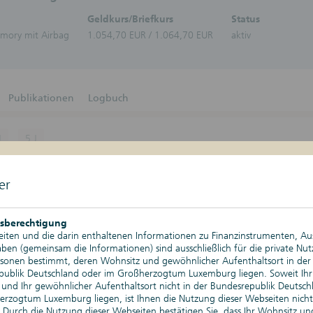
Zertifikate-Plattform
Zertifika
Geldkurs/Briefkurs
Status
Aktien
emory mit Airbag
1.054,70 EUR / 1.064,70 EUR
aktiv
Bonitä
Schuld
Bonus-Z
Discoun
DuoRen
Publikationen
Logbuch
Express
Geldma
Stufenz
J
5 J
Anleih
Tresor-
Kurswerte
06.08.2026, 17:29 Uhr
Nachkau
er
Änderung absolut
Depotgold
Änderung relativ
sberechtigung
iten und die darin enthaltenen Informationen zu Finanzinstrumenten, A
Tageshoch
en (gemeinsam die Informationen) sind ausschließlich für die private Nu
rsonen bestimmt, deren Wohnsitz und gewöhnlicher Aufenthaltsort in der
Tagestief
publik Deutschland oder im Großherzogtum Luxemburg liegen. Soweit Ihr
und Ihr gewöhnlicher Aufenthaltsort nicht in der Bundesrepublik Deutsch
rzogtum Luxemburg liegen, ist Ihnen die Nutzung dieser Webseiten nicht
Historischer Höchststand
. Durch die Nutzung dieser Webseiten bestätigen Sie, dass Ihr Wohnsitz un