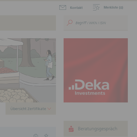
Merkliste (
)
Kontakt
0
aktuellen Zertifikate zum
.
ustein für Ihr
nnen.
Übersicht Zertifikate
Beratungsgespräch