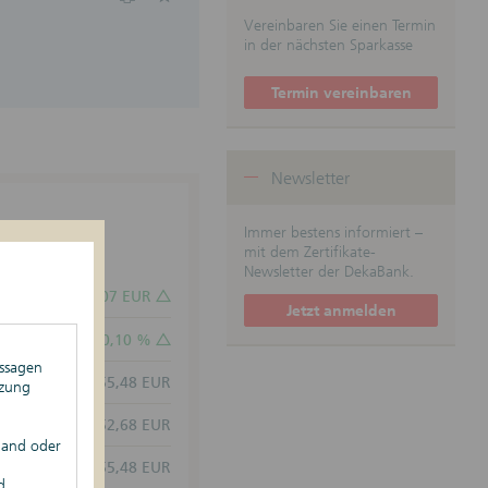
tetypen
Vereinbaren Sie einen Termin
anleihen
in der nächsten Sparkasse
tsabhängige
verschreibungen
Termin vereinbaren
ertifikate
t-Zertifikate
dite Aktienanleihen
-Zertifikate
Newsletter
rktanleihen
ins- und Festzins-
en
Immer bestens informiert –
Anleihen
mit dem Zertifikate-
f-Zertifikate
Newsletter der DekaBank.
1,07 EUR
Jetzt anmelden
0,10 %
ussagen
1.055,48 EUR
tzung
1.052,68 EUR
land oder
1.055,48 EUR
d