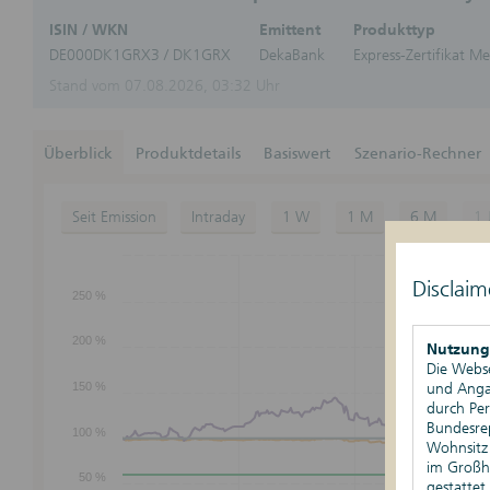
Kursschwellen-Kompass
ISIN
/ WKN
Emittent
Produkttyp
DE000DK1GRX3
/ DK1GRX
DekaBank
Express-Zertifikat M
Stand vom 07.08.2026, 03:32 Uhr
Überblick
Produktdetails
Basiswert
Szenario-Rechner
Seit Emission
Intraday
1 W
1 M
6 M
1 
Disclaim
250 %
Nachhaltigkeit
200 %
Nutzung
Die Webse
und Angab
150 %
durch Pe
Bundesre
100 %
Wohnsitz 
im Großhe
50 %
gestattet