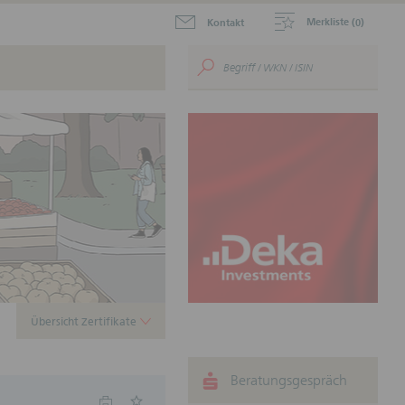
Merkliste (
)
Kontakt
0
aktuellen Zertifikate zum
.
ustein für Ihr
nnen.
Übersicht Zertifikate
Beratungsgespräch