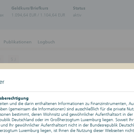
Zertifikate-Plattform
Zertifika
Geldkurs/Briefkurs
Status
Aktien
lax
1.094,64 EUR / 1.104,64 EUR
aktiv
Bonitä
Schuld
Bonus-Z
Discoun
DuoRen
Publikationen
Logbuch
Express
Geldma
Stufenz
J
5 J
Anleih
Tresor-
Kurswerte
07.08.2026, 17:29 Uhr
Nachkau
er
Änderung absolut
Depotgold
Änderung relativ
sberechtigung
iten und die darin enthaltenen Informationen zu Finanzinstrumenten, A
Tageshoch
en (gemeinsam die Informationen) sind ausschließlich für die private Nu
rsonen bestimmt, deren Wohnsitz und gewöhnlicher Aufenthaltsort in der
Tagestief
publik Deutschland oder im Großherzogtum Luxemburg liegen. Soweit Ihr
und Ihr gewöhnlicher Aufenthaltsort nicht in der Bundesrepublik Deutsch
Historischer Höchststand
rzogtum Luxemburg liegen, ist Ihnen die Nutzung dieser Webseiten nicht