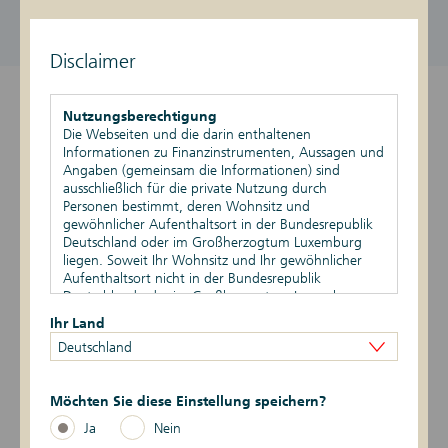
DE000DK1GHV8
1.071,20 EUR / 1.081,20 EUR
aktiv
Stand vom 07.08.2026, 19:39 Uhr
Disclaimer
Überblick
Nutzungsberechtigung
Die Webseiten und die darin enthaltenen
Produktdetails
Informationen zu Finanzinstrumenten, Aussagen und
Angaben (gemeinsam die Informationen) sind
ausschließlich für die private Nutzung durch
Basiswert
Personen bestimmt, deren Wohnsitz und
gewöhnlicher Aufenthaltsort in der Bundesrepublik
Szenario-Rechner
Deutschland oder im Großherzogtum Luxemburg
liegen. Soweit Ihr Wohnsitz und Ihr gewöhnlicher
Aufenthaltsort nicht in der Bundesrepublik
Publikationen
Deutschland oder im Großherzogtum Luxemburg
liegen, ist Ihnen die Nutzung dieser Webseiten nicht
Ihr Land
gestattet. Durch die Nutzung dieser Webseiten
Deutschland
bestätigen Sie, dass Ihr Wohnsitz und gewöhnlicher
Datum
Ereignis
Daten
Aufenthaltsort in der Bundesrepublik Deutschland
oder im Großherzogtum Luxemburg liegen.
6 -> 1
17.03.2026
Risikoindikator
Möchten Sie diese Einstellung speichern?
Vertriebsbeschränkungen
Ja
Nein
Die auf den Webseiten enthaltenen Informationen