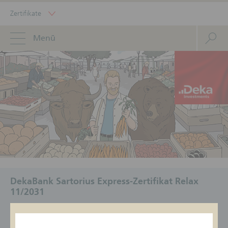
Zertifikate
Menü
DekaBank Sartorius Express-Zertifikat Relax
11/2031
ISIN
Geldkurs/Briefkurs
Status