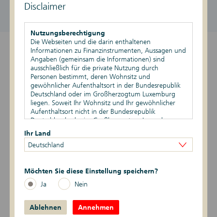
Disclaimer
DE000DK1GH36
1.041,49 EUR / 1.051,49 EUR
aktiv
Stand vom 07.08.2026, 09:30 Uhr
Nutzungsberechtigung
Die Webseiten und die darin enthaltenen
Informationen zu Finanzinstrumenten, Aussagen und
Überblick
Angaben (gemeinsam die Informationen) sind
ausschließlich für die private Nutzung durch
Produktdetails
Personen bestimmt, deren Wohnsitz und
gewöhnlicher Aufenthaltsort in der Bundesrepublik
Basiswert
Deutschland oder im Großherzogtum Luxemburg
liegen. Soweit Ihr Wohnsitz und Ihr gewöhnlicher
Aufenthaltsort nicht in der Bundesrepublik
Szenario-Rechner
Deutschland oder im Großherzogtum Luxemburg
liegen, ist Ihnen die Nutzung dieser Webseiten nicht
Ihr Land
Publikationen
gestattet. Durch die Nutzung dieser Webseiten
Deutschland
bestätigen Sie, dass Ihr Wohnsitz und gewöhnlicher
Aufenthaltsort in der Bundesrepublik Deutschland
Logbuch
oder im Großherzogtum Luxemburg liegen.
Möchten Sie diese Einstellung speichern?
Zur Zertifikatesuche
Vertriebsbeschränkungen
Ja
Nein
Die auf den Webseiten enthaltenen Informationen
dürfen nicht außerhalb der der Bundesrepublik
Ablehnen
Deutschland und/oder dem Großherzogtum
Annehmen
Übersicht Zertifikate
Luxemburg verbreitet werden. Auf die besonderen