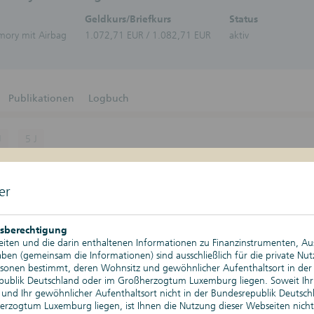
Zertifikate-Plattform
Zertifika
Geldkurs/Briefkurs
Status
Aktien
emory mit Airbag
1.072,71 EUR / 1.082,71 EUR
aktiv
Bonitä
Schuld
Bonus-Z
Discoun
DuoRen
Publikationen
Logbuch
Express
Geldma
Stufenz
J
5 J
Anleih
Tresor-
Kurswerte
06.08.2026, 17:29 Uhr
Nachkau
er
Änderung absolut
Depotgold
Änderung relativ
sberechtigung
iten und die darin enthaltenen Informationen zu Finanzinstrumenten, A
Tageshoch
en (gemeinsam die Informationen) sind ausschließlich für die private Nu
rsonen bestimmt, deren Wohnsitz und gewöhnlicher Aufenthaltsort in der
Tagestief
publik Deutschland oder im Großherzogtum Luxemburg liegen. Soweit Ihr
und Ihr gewöhnlicher Aufenthaltsort nicht in der Bundesrepublik Deutsch
Historischer Höchststand
rzogtum Luxemburg liegen, ist Ihnen die Nutzung dieser Webseiten nicht