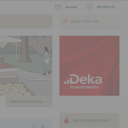
Merkliste (
)
Kontakt
0
aktuellen Zertifikate zum
.
ustein für Ihr
nnen.
Übersicht Zertifikate
Beratungsgespräch