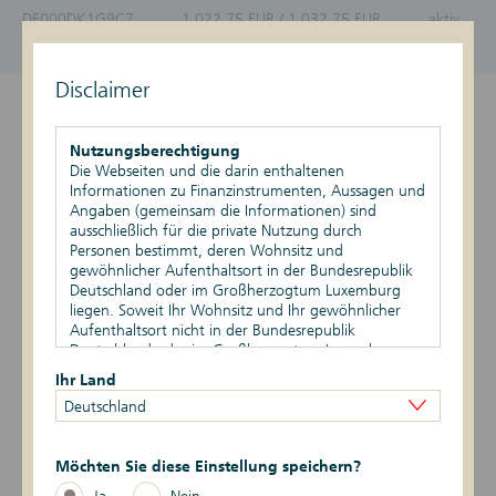
DE000DK1G9C7
1.022,75 EUR / 1.032,75 EUR
aktiv
Stand vom 06.08.2026, 18:17 Uhr
Disclaimer
Überblick
Nutzungsberechtigung
Produktdetails
Die Webseiten und die darin enthaltenen
Informationen zu Finanzinstrumenten, Aussagen und
Angaben (gemeinsam die Informationen) sind
Basiswert
ausschließlich für die private Nutzung durch
Personen bestimmt, deren Wohnsitz und
Szenario-Rechner
gewöhnlicher Aufenthaltsort in der Bundesrepublik
Deutschland oder im Großherzogtum Luxemburg
liegen. Soweit Ihr Wohnsitz und Ihr gewöhnlicher
Publikationen
Aufenthaltsort nicht in der Bundesrepublik
Deutschland oder im Großherzogtum Luxemburg
liegen, ist Ihnen die Nutzung dieser Webseiten nicht
Ihr Land
gestattet. Durch die Nutzung dieser Webseiten
Datum
Ereignis
Daten
Deutschland
bestätigen Sie, dass Ihr Wohnsitz und gewöhnlicher
Aufenthaltsort in der Bundesrepublik Deutschland
4 -> 1
07.07.2026
Risikoindikator
oder im Großherzogtum Luxemburg liegen.
Möchten Sie diese Einstellung speichern?
5 -> 4
23.02.2026
Risikoindikator
Vertriebsbeschränkungen
Ja
Nein