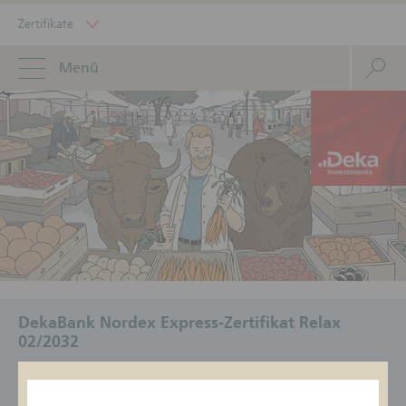
Zertifikate
Menü
DekaBank Nordex Express-Zertifikat Relax
02/2032
ISIN
Geldkurs/Briefkurs
Status