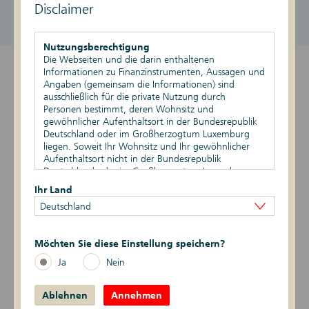
Disclaimer
DE000DK1G6L4
1.006,74 EUR / 1.016,74 EUR
aktiv
Stand vom 08.08.2026, 11:23 Uhr
Nutzungsberechtigung
Die Webseiten und die darin enthaltenen
Informationen zu Finanzinstrumenten, Aussagen und
Überblick
Angaben (gemeinsam die Informationen) sind
ausschließlich für die private Nutzung durch
Produktdetails
Personen bestimmt, deren Wohnsitz und
gewöhnlicher Aufenthaltsort in der Bundesrepublik
Basiswert
Deutschland oder im Großherzogtum Luxemburg
liegen. Soweit Ihr Wohnsitz und Ihr gewöhnlicher
Aufenthaltsort nicht in der Bundesrepublik
Szenario-Rechner
Deutschland oder im Großherzogtum Luxemburg
liegen, ist Ihnen die Nutzung dieser Webseiten nicht
Ihr Land
Publikationen
gestattet. Durch die Nutzung dieser Webseiten
Deutschland
bestätigen Sie, dass Ihr Wohnsitz und gewöhnlicher
Aufenthaltsort in der Bundesrepublik Deutschland
Logbuch
oder im Großherzogtum Luxemburg liegen.
Möchten Sie diese Einstellung speichern?
Zur Zertifikatesuche
Vertriebsbeschränkungen
Ja
Nein
Die auf den Webseiten enthaltenen Informationen
dürfen nicht außerhalb der der Bundesrepublik
Ablehnen
Deutschland und/oder dem Großherzogtum
Annehmen
Übersicht Zertifikate
Luxemburg verbreitet werden. Auf die besonderen