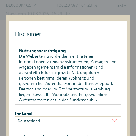
DE000DK1G5H4
100,23 % / 101,23 %
aktiv
Stand vom 10.08.2026, 16:29 Uhr
Überblick
Disclaimer
Produktdetails
Nutzungsberechtigung
Die Webseiten und die darin enthaltenen
Basiswert
Informationen zu Finanzinstrumenten, Aussagen und
Angaben (gemeinsam die Informationen) sind
Szenario-Rechner
ausschließlich für die private Nutzung durch
Personen bestimmt, deren Wohnsitz und
gewöhnlicher Aufenthaltsort in der Bundesrepublik
Publikationen
Deutschland oder im Großherzogtum Luxemburg
liegen. Soweit Ihr Wohnsitz und Ihr gewöhnlicher
Aufenthaltsort nicht in der Bundesrepublik
Deutschland oder im Großherzogtum Luxemburg
Datum
Ereignis
Daten
liegen, ist Ihnen die Nutzung dieser Webseiten nicht
Ihr Land
gestattet. Durch die Nutzung dieser Webseiten
Zinssatz: 6,42 %
03.12.2026
Zinszahlungstag
Deutschland
bestätigen Sie, dass Ihr Wohnsitz und gewöhnlicher
Zinsbetrag:
Aufenthaltsort in der Bundesrepublik Deutschland
64,20 EUR
oder im Großherzogtum Luxemburg liegen.