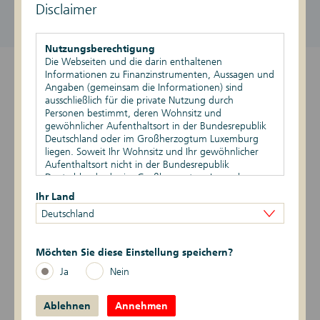
Disclaimer
DE000DK1G1X0
957,08 EUR / 967,08 EUR
aktiv
Stand vom 07.08.2026, 14:57 Uhr
Nutzungsberechtigung
Die Webseiten und die darin enthaltenen
Informationen zu Finanzinstrumenten, Aussagen und
Überblick
Angaben (gemeinsam die Informationen) sind
ausschließlich für die private Nutzung durch
Produktdetails
Personen bestimmt, deren Wohnsitz und
gewöhnlicher Aufenthaltsort in der Bundesrepublik
Basiswert
Deutschland oder im Großherzogtum Luxemburg
liegen. Soweit Ihr Wohnsitz und Ihr gewöhnlicher
Aufenthaltsort nicht in der Bundesrepublik
Szenario-Rechner
Deutschland oder im Großherzogtum Luxemburg
liegen, ist Ihnen die Nutzung dieser Webseiten nicht
Ihr Land
Publikationen
gestattet. Durch die Nutzung dieser Webseiten
Deutschland
bestätigen Sie, dass Ihr Wohnsitz und gewöhnlicher
Aufenthaltsort in der Bundesrepublik Deutschland
Logbuch
oder im Großherzogtum Luxemburg liegen.
Möchten Sie diese Einstellung speichern?
Zur Zertifikatesuche
Vertriebsbeschränkungen
Ja
Nein
Die auf den Webseiten enthaltenen Informationen
dürfen nicht außerhalb der der Bundesrepublik
Ablehnen
Deutschland und/oder dem Großherzogtum
Annehmen
Übersicht Zertifikate
Luxemburg verbreitet werden. Auf die besonderen