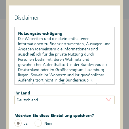
DE000DK1G066
1.058,81 EUR / 1.068,81 EUR
aktiv
Stand vom 06.08.2026, 22:10 Uhr
Disclaimer
Überblick
Nutzungsberechtigung
Die Webseiten und die darin enthaltenen
Produktdetails
Informationen zu Finanzinstrumenten, Aussagen und
Angaben (gemeinsam die Informationen) sind
ausschließlich für die private Nutzung durch
Basiswert
Personen bestimmt, deren Wohnsitz und
gewöhnlicher Aufenthaltsort in der Bundesrepublik
Szenario-Rechner
Deutschland oder im Großherzogtum Luxemburg
liegen. Soweit Ihr Wohnsitz und Ihr gewöhnlicher
Aufenthaltsort nicht in der Bundesrepublik
Publikationen
Deutschland oder im Großherzogtum Luxemburg
liegen, ist Ihnen die Nutzung dieser Webseiten nicht
Ihr Land
gestattet. Durch die Nutzung dieser Webseiten
Deutschland
bestätigen Sie, dass Ihr Wohnsitz und gewöhnlicher
Datum
Ereignis
Daten
Aufenthaltsort in der Bundesrepublik Deutschland
oder im Großherzogtum Luxemburg liegen.
6 -> 1
16.06.2026
Risikoindikator
Möchten Sie diese Einstellung speichern?
Vertriebsbeschränkungen
Ja
Nein
Die auf den Webseiten enthaltenen Informationen