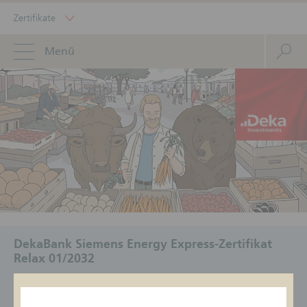
Zertifikate
Menü
DekaBank Siemens Energy Express-Zertifikat
Relax 01/2032
ISIN
Geldkurs/Briefkurs
Status