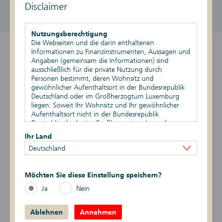
Disclaimer
DE000DK1G025
1.028,53 EUR / 1.038,53 EUR
aktiv
Stand vom 06.08.2026, 11:59 Uhr
Nutzungsberechtigung
Die Webseiten und die darin enthaltenen
Informationen zu Finanzinstrumenten, Aussagen und
Überblick
Angaben (gemeinsam die Informationen) sind
ausschließlich für die private Nutzung durch
Produktdetails
Personen bestimmt, deren Wohnsitz und
gewöhnlicher Aufenthaltsort in der Bundesrepublik
Basiswert
Deutschland oder im Großherzogtum Luxemburg
liegen. Soweit Ihr Wohnsitz und Ihr gewöhnlicher
Aufenthaltsort nicht in der Bundesrepublik
Szenario-Rechner
Deutschland oder im Großherzogtum Luxemburg
liegen, ist Ihnen die Nutzung dieser Webseiten nicht
Ihr Land
Publikationen
gestattet. Durch die Nutzung dieser Webseiten
Deutschland
bestätigen Sie, dass Ihr Wohnsitz und gewöhnlicher
Aufenthaltsort in der Bundesrepublik Deutschland
Logbuch
oder im Großherzogtum Luxemburg liegen.
Möchten Sie diese Einstellung speichern?
Zur Zertifikatesuche
Vertriebsbeschränkungen
Ja
Nein
Die auf den Webseiten enthaltenen Informationen
dürfen nicht außerhalb der der Bundesrepublik
Ablehnen
Deutschland und/oder dem Großherzogtum
Annehmen
Übersicht Zertifikate
Luxemburg verbreitet werden. Auf die besonderen