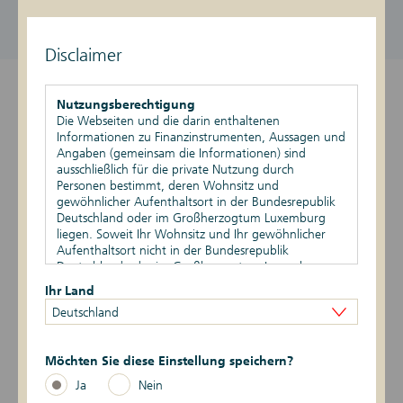
DE000DK1F7K5
1.099,95 EUR / 1.109,95 EUR
aktiv
Stand vom 07.08.2026, 07:28 Uhr
Disclaimer
Überblick
Nutzungsberechtigung
Die Webseiten und die darin enthaltenen
Produktdetails
Informationen zu Finanzinstrumenten, Aussagen und
Angaben (gemeinsam die Informationen) sind
ausschließlich für die private Nutzung durch
Basiswert
Personen bestimmt, deren Wohnsitz und
gewöhnlicher Aufenthaltsort in der Bundesrepublik
Szenario-Rechner
Deutschland oder im Großherzogtum Luxemburg
liegen. Soweit Ihr Wohnsitz und Ihr gewöhnlicher
Aufenthaltsort nicht in der Bundesrepublik
Publikationen
Deutschland oder im Großherzogtum Luxemburg
liegen, ist Ihnen die Nutzung dieser Webseiten nicht
Ihr Land
gestattet. Durch die Nutzung dieser Webseiten
Deutschland
bestätigen Sie, dass Ihr Wohnsitz und gewöhnlicher
Datum
Ereignis
Daten
Aufenthaltsort in der Bundesrepublik Deutschland
oder im Großherzogtum Luxemburg liegen.
6 -> 1
06.07.2026
Risikoindikator
Möchten Sie diese Einstellung speichern?
Vertriebsbeschränkungen
Ja
Nein
Die auf den Webseiten enthaltenen Informationen