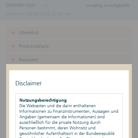
DE000DK1EGE1
- / -
vorzeitig zurückgezahlt
Stand vom 06.08.2026, 20:42 Uhr
Überblick
Produktdetails
Basiswert
Szenario-Rechner
Disclaimer
Publikationen
Nutzungsberechtigung
Die Webseiten und die darin enthaltenen
Datum
Ereignis
Daten
Informationen zu Finanzinstrumenten, Aussagen und
Angaben (gemeinsam die Informationen) sind
Rückzahlungsgrund:
27.07.2026
Vorzeitige
ausschließlich für die private Nutzung durch
Vorzeitige Fälligkeit
Rückzahlung
Personen bestimmt, deren Wohnsitz und
Rückzahlungsbetrag
gewöhnlicher Aufenthaltsort in der Bundesrepublik
(Geld): 1.000,00