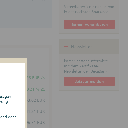
tetypen
Vereinbaren Sie einen Termin
anleihen
in der nächsten Sparkasse
tsabhängige
verschreibungen
Termin vereinbaren
ertifikate
t-Zertifikate
dite Aktienanleihen
-Zertifikate
Newsletter
rktanleihen
ins- und Festzins-
en
Immer bestens informiert –
Anleihen
mit dem Zertifikate-
f-Zertifikate
Newsletter der DekaBank.
0,96 EUR
Jetzt anmelden
0,21 %
ussagen
453,02 EUR
tzung
441,81 EUR
land oder
996,51 EUR
d