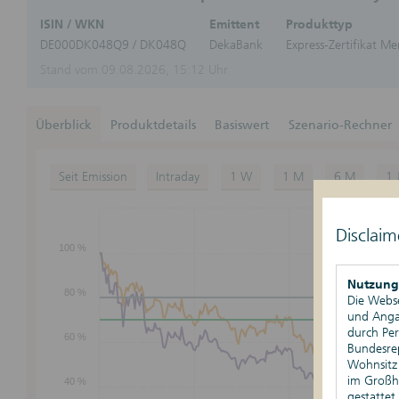
Kursschwellen-Kompass
ISIN
/ WKN
Emittent
Produkttyp
DE000DK048Q9
/ DK048Q
DekaBank
Express-Zertifikat M
Stand vom 09.08.2026, 15:12 Uhr
Überblick
Produktdetails
Basiswert
Szenario-Rechner
Seit Emission
Intraday
1 W
1 M
6 M
1 
Disclaim
100 %
Nachhaltigkeit
Nutzung
80 %
Die Webse
und Angab
durch Pe
60 %
Bundesre
Wohnsitz 
im Großhe
40 %
gestattet