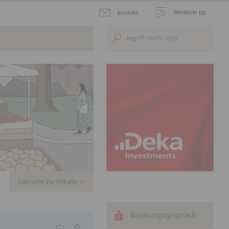
Merkliste (
)
Kontakt
0
aktuellen Zertifikate zum
.
ustein für Ihr
nnen.
Übersicht Zertifikate
Beratungsgespräch