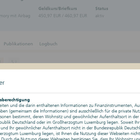
Zertifikate-Plattform
Zertifika
Geldkurs/Briefkurs
Status
Aktien
emory mit Airbag
450,97 EUR / 460,97 EUR
aktiv
Bonitä
Schuld
Bonus-Z
Discoun
DuoRen
Publikationen
Logbuch
Express
Geldma
Stufenz
J
5 J
Anleih
Tresor-
Kurswerte
07.08.2026, 17:29 Uhr
Nachkau
er
Änderung absolut
Depotgold
Änderung relativ
sberechtigung
iten und die darin enthaltenen Informationen zu Finanzinstrumenten, A
Tageshoch
en (gemeinsam die Informationen) sind ausschließlich für die private Nu
rsonen bestimmt, deren Wohnsitz und gewöhnlicher Aufenthaltsort in der
Tagestief
publik Deutschland oder im Großherzogtum Luxemburg liegen. Soweit Ihr
und Ihr gewöhnlicher Aufenthaltsort nicht in der Bundesrepublik Deutsch
rzogtum Luxemburg liegen, ist Ihnen die Nutzung dieser Webseiten nicht
Historischer Höchststand
. Durch die Nutzung dieser Webseiten bestätigen Sie, dass Ihr Wohnsitz un