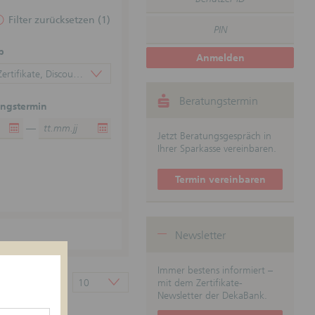
Filter zurücksetzen
(1)
p
Anmelden
ertifikate, Discount-Zertifikat
Beratungstermin
ngstermin
—
Jetzt Beratungsgespräch in
Ihrer Sparkasse vereinbaren.
Termin vereinbaren
Newsletter
Immer bestens informiert –
räge pro Seite:
mit dem Zertifikate-
10
Newsletter der DekaBank.