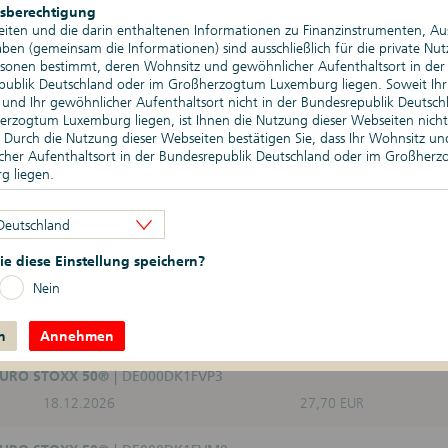
sberechtigung
iten und die darin enthaltenen Informationen zu Finanzinstrumenten, A
Rück­zahlungs­termin
Geldkurs
en (gemeinsam die Informationen) sind ausschließlich für die private Nu
rsonen bestimmt, deren Wohnsitz und gewöhnlicher Aufenthaltsort in der
 DAX®
DE000DK1FNJ3
publik Deutschland oder im Großherzogtum Luxemburg liegen. Soweit Ihr
und Ihr gewöhnlicher Aufenthaltsort nicht in der Bundesrepublik Deutsch
01.12.2026
168,26 EUR
rzogtum Luxemburg liegen, ist Ihnen die Nutzung dieser Webseiten nicht
. Durch die Nutzung dieser Webseiten bestätigen Sie, dass Ihr Wohnsitz un
 DAX®
DE000DK1FNK1
cher Aufenthaltsort in der Bundesrepublik Deutschland oder im Großher
g liegen.
01.12.2026
178,09 EUR
bsbeschränkungen
Deutschland
en Webseiten enthaltenen Informationen dürfen nicht außerhalb der der
 DAX®
DE000DK1FNL9
publik Deutschland und/oder dem Großherzogtum Luxemburg verbreitet 
01.12.2026
187,90 EUR
e diese Einstellung speichern?
besonderen Verkaufsbeschränkungen in den verschiedenen Rechtsordnung
sen. Insbesondere dürfen auf den Webseiten genannte oder beschriebene
Nein
trumente weder innerhalb der Vereinigten Staaten von Amerika noch an 
 EURO STOXX 50®
DE000DK1FVN8
 von US-Personen (wie im United States Securities Act of 1933 definiert)
18.12.2026
29,67 EUR
n
kauf angeboten werden. Der Vertrieb kann auch nach den anwendbaren
Annehmen
ten anderer Rechtsordnungen beschränkt sein.
 EURO STOXX 50®
DE000DK1FVP3
er Webseiten
18.12.2026
27,70 EUR
nden Informationen dienen ausschließlich Informationszwecken und stelle
ageempfehlung noch ein Angebot zum Kauf oder Verkauf von Finanzinst
DekaBank Deutsche Girozentrale übernimmt keine Gewähr dafür, dass die