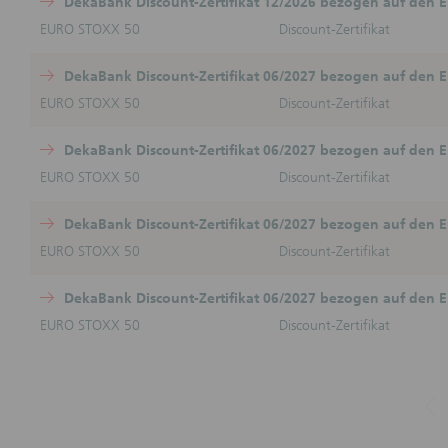
DekaBank Discount-Zertifikat 12/2026 bezogen auf den
dargestel
EURO STOXX 50
Discount-Zertifikat
Informati
und Steu
DekaBank Discount-Zertifikat 06/2027 bezogen auf den
Keine ve
EURO STOXX 50
Discount-Zertifikat
Durch die
für vertr
wird kei
DekaBank Discount-Zertifikat 06/2027 bezogen auf den
Girozent
Beratungs
EURO STOXX 50
Discount-Zertifikat
Verpflic
dem jewei
DekaBank Discount-Zertifikat 06/2027 bezogen auf den
Haftungs
EURO STOXX 50
Discount-Zertifikat
(Der Absc
Basispros
DekaBank Discount-Zertifikat 06/2027 bezogen auf den
Webseiten
Vollständ
EURO STOXX 50
Discount-Zertifikat
nicht üb
unverbind
Ankündig
Angaben 
Zu
Angaben 
Kurs-/Wer