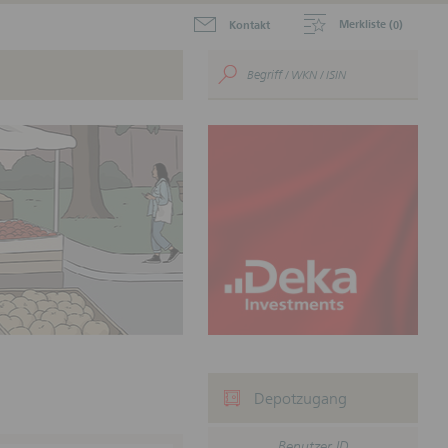
Merkliste (
)
Kontakt
0
aktuellen Zertifikate zum
.
ustein für Ihr
nnen.
Depotzugang