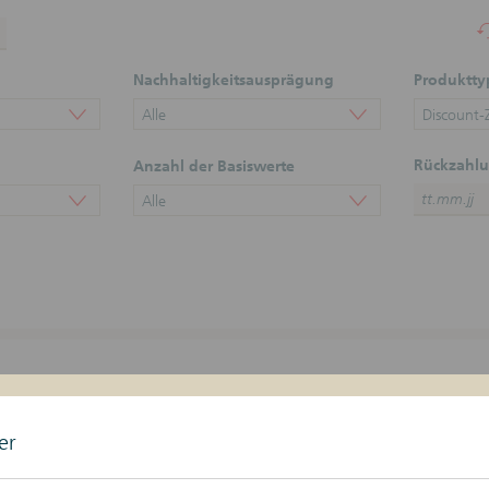
Nachhaltigkeitsausprägung
Produktty
Alle
Discount-Z
Rückzahlu
Anzahl der Basiswerte
Alle
1
2
3
4
5
Eint
er
rück
Weiter