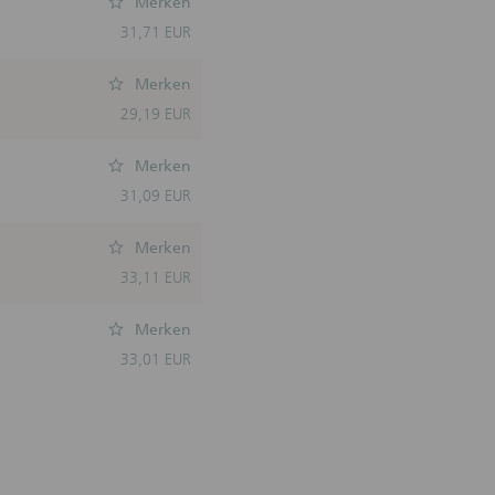
Merken
31,71 EUR
echts-
Merken
29,19 EUR
undlage
eiten
e
Merken
der
31,09 EUR
egenüber
Merken
33,11 EUR
ntlichten
) Die
Merken
onen kann
33,01 EUR
en sind
ohne
e