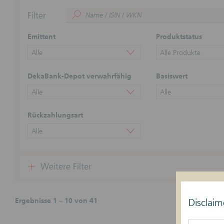
Filter
Emittent
Produktstatus
Alle
Alle Produkte
DekaBank-Depot verwahrfähig
Basiswert
Alle
Alle
Rückzahlungsart
Alle
Weitere Filter
Ergebnisse 1 – 10 von 41
Disclaim
Zu