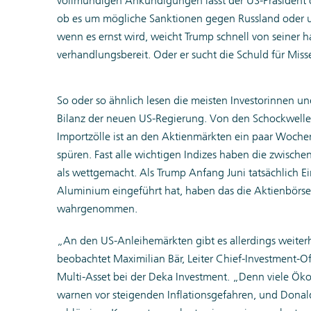
vollmundigen Ankündigungen lässt der US-Präsident o
ob es um mögliche Sanktionen gegen Russland oder um
wenn es ernst wird, weicht Trump schnell von seiner h
verhandlungsbereit. Oder er sucht die Schuld für Miss
So oder so ähnlich lesen die meisten Investorinnen un
Bilanz der neuen US-Regierung. Von den Schockwell
Importzölle ist an den Aktienmärkten ein paar Woch
spüren. Fast alle wichtigen Indizes haben die zwisch
als wettgemacht. Als Trump Anfang Juni tatsächlich E
Aluminium eingeführt hat, haben das die Aktienbörse
wahrgenommen.
„An den US-Anleihemärkten gibt es allerdings weite
beobachtet Maximilian Bär, Leiter Chief-Investment-
Multi-Asset bei der Deka Investment. „Denn viele
warnen vor steigenden Inflationsgefahren, und Donal