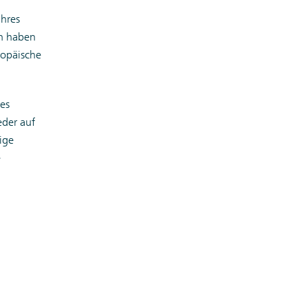
ahres
en haben
ropäische
res
eder auf
ige
e