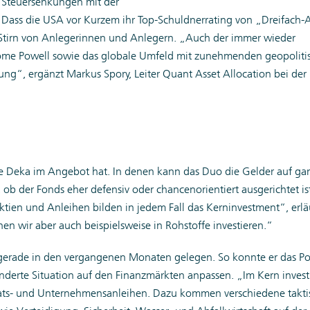
n Steuersenkungen mit der
 Dass die USA vor Kurzem ihr Top-Schuldnerrating von „Dreifach-
ie Stirn von Anlegerinnen und Anlegern. „Auch der immer wieder
ome Powell sowie das globale Umfeld mit zunehmenden geopoliti
ng“, ergänzt Markus Spory, Leiter Quant Asset Allocation bei der
e Deka im Angebot hat. In denen kann das Duo die Gelder auf ga
ob der Fonds eher defensiv oder chancenorientiert ausgerichtet ist,
ktien und Anleihen bilden in jedem Fall das Kerninvestment“, erläu
 wir aber auch beispielsweise in Rohstoffe investieren.“
rade in den vergangenen Monaten gelegen. So konnte er das Por
änderte Situation auf den Finanzmärkten anpassen. „Im Kern investi
aats- und Unternehmensanleihen. Dazu kommen verschiedene takti