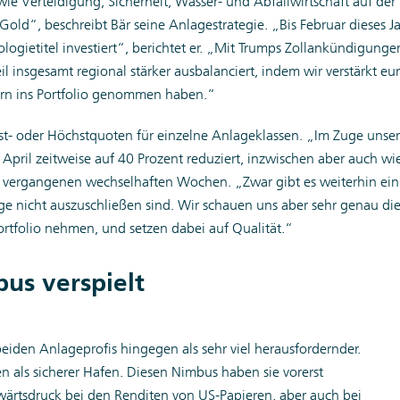
ie Verteidigung, Sicherheit, Wasser- und Abfallwirtschaft auf der
old“, beschreibt Bär seine Anlagestrategie. „Bis Februar dieses J
logietitel investiert“, berichtet er. „Mit Trumps Zollankündigung
l insgesamt regional stärker ausbalanciert, indem wir verstärkt eu
ern ins Portfolio genommen haben.“
est- oder Höchstquoten für einzelne Anlageklassen. „Im Zuge unse
pril zeitweise auf 40 Prozent reduziert, inzwischen aber auch wi
en vergangenen wechselhaften Wochen. „Zwar gibt es weiterhin ein
äge nicht auszuschließen sind. Wir schauen uns aber sehr genau di
rtfolio nehmen, und setzen dabei auf Qualität.“
us verspielt
eiden Anlageprofis hingegen als sehr viel herausfordernder.
 als sicherer Hafen. Diesen Nimbus haben sie vorerst
Aufwärtsdruck bei den Renditen von US-Papieren, aber auch bei