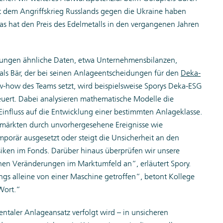
it dem Angriffskrieg Russlands gegen die Ukraine haben
s hat den Preis des Edelmetalls in den vergangenen Jahren
dungen ähnliche Daten, etwa Unternehmensbilanzen,
ls Bär, der bei seinen Anlageentscheidungen für den
Deka-
-how des Teams setzt, wird beispielsweise Sporys Deka-ESG
euert. Dabei analysieren mathematische Modelle die
nfluss auf die Entwicklung einer bestimmten Anlageklasse.
märkten durch unvorhergesehene Ereignisse wie
porär ausgesetzt oder steigt die Unsicherheit an den
siken im Fonds. Darüber hinaus überprüfen wir unsere
chen Veränderungen im Marktumfeld an“, erläutert Spory.
gs alleine von einer Maschine getroffen“, betont Kollege
Wort.“
ntaler Anlageansatz verfolgt wird – in unsicheren