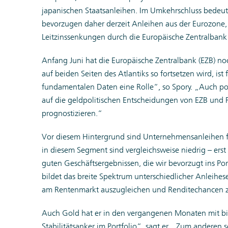
japanischen Staatsanleihen. Im Umkehrschluss bedeute
bevorzugen daher derzeit Anleihen aus der Eurozone,
Leitzinssenkungen durch die Europäische Zentralbank 
Anfang Juni hat die Europäische Zentralbank (EZB) noc
auf beiden Seiten des Atlantiks so fortsetzen wird, ist 
fundamentalen Daten eine Rolle“, so Spory. „Auch poli
auf die geldpolitischen Entscheidungen von EZB und Fe
prognostizieren.“
Vor diesem Hintergrund sind Unternehmensanleihen für
in diesem Segment sind vergleichsweise niedrig – ers
guten Geschäftsergebnissen, die wir bevorzugt ins Po
bildet das breite Spektrum unterschiedlicher Anleih
am Rentenmarkt auszugleichen und Renditechancen z
Auch Gold hat er in den vergangenen Monaten mit bis
Stabilitätsanker im Portfolio“, sagt er. „Zum anderen