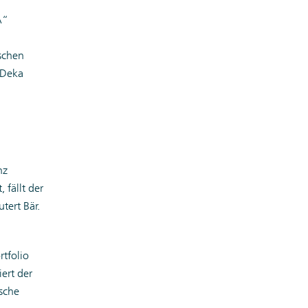
A“
schen
 Deka
nz
 fällt der
tert Bär.
tfolio
ert der
sche