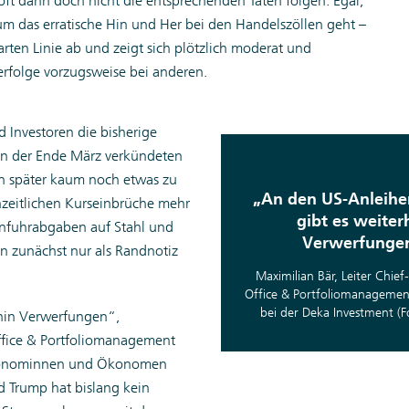
ft dann doch nicht die entsprechenden Taten folgen. Egal,
 das erratische Hin und Her bei den Handelszöllen geht –
arten Linie ab und zeigt sich plötzlich moderat und
erfolge vorzugsweise bei anderen.
d Investoren die bisherige
en der Ende März verkündeten
en später kaum noch etwas zu
„An den US-Anleih
enzeitlichen Kurseinbrüche mehr
gibt es weiter
infuhrabgaben auf Stahl und
Verwerfunge
n zunächst nur als Randnotiz
Maximilian Bär, Leiter Chief
Office & Portfoliomanagement
bei der Deka Investment (F
rhin Verwerfungen“,
Office & Portfoliomanagement
 Ökonominnen und Ökonomen
d Trump hat bislang kein