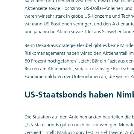
Satelliten- und Themeninvestments, etwa in Bereiche w
Aktienseite sowie Hochzins-, US-Dollar-Anleihen und G
waren wir sehr stark in große US-Konzerne und Techno
wir dann US-Positionen verringert und den Aktienantei
und japanische Aktien sowie Titel aus Schwellenländ
Beim Deka-BasisStrategie Flexibel gibt es keine Mind
Risikomanagements haben wir so den Aktienanteil im A
60 Prozent hochgefahren“, zieht Bär ein Fazit aus d
Risiken am Aktienmarkt, sodass kurzfristige Rückschl
Fundamentaldaten der Unternehmen an, die wir ins Po
US-Staatsbonds haben Nimb
Die Situation auf den Anleihemärkten beurteilen die b
„US-Staatsbonds galten noch bis vor wenigen Monaten
verspielt“, stellt Markus Spory fest. Er sieht weiter 