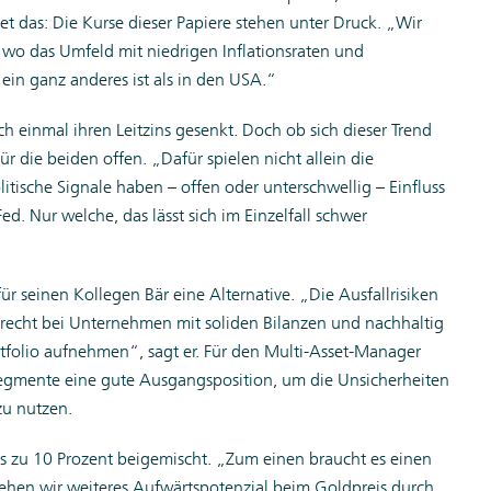
t das: Die Kurse dieser Papiere stehen unter Druck. „Wir
 wo das Umfeld mit niedrigen Inflationsraten und
ein ganz anderes ist als in den USA.“
h einmal ihren Leitzins gesenkt. Doch ob sich dieser Trend
für die beiden offen. „Dafür spielen nicht allein die
tische Signale haben – offen oder unterschwellig – Einfluss
d. Nur welche, das lässt sich im Einzelfall schwer
 seinen Kollegen Bär eine Alternative. „Die Ausfallrisiken
t recht bei Unternehmen mit soliden Bilanzen und nachhaltig
rtfolio aufnehmen“, sagt er. Für den Multi-Asset-Manager
esegmente eine gute Ausgangsposition, um die Unsicherheiten
u nutzen.
 zu 10 Prozent beigemischt. „Zum einen braucht es einen
 sehen wir weiteres Aufwärts­potenzial beim Goldpreis durch