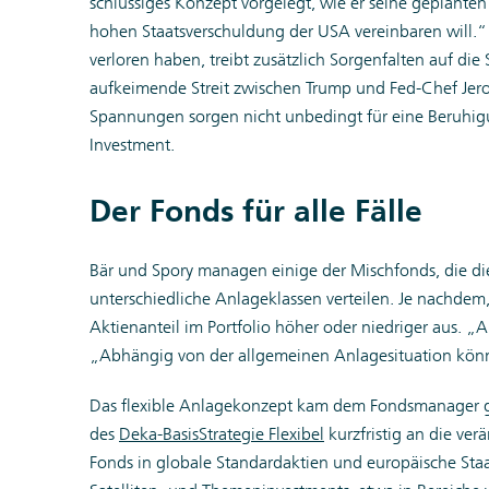
schlüssiges Konzept vorgelegt, wie er seine geplante
hohen Staatsverschuldung der USA vereinbaren will.“
verloren haben, treibt zusätzlich Sorgenfalten auf d
aufkeimende Streit zwischen Trump und Fed-Chef Jer
Spannungen sorgen nicht unbedingt für eine Beruhigu
Investment.
Der Fonds für alle Fälle
Bär und Spory managen einige der Mischfonds, die di
unterschiedliche Anlageklassen verteilen. Je nachdem, 
Aktienanteil im Portfolio höher oder niedriger aus. „A
„Abhängig von der allgemeinen Anlagesituation können
Das flexible Anlagekonzept kam dem Fondsmanager ge
des
Deka-BasisStrategie Flexibel
kurzfristig an die ver
Fonds in globale Standardaktien und europäische St