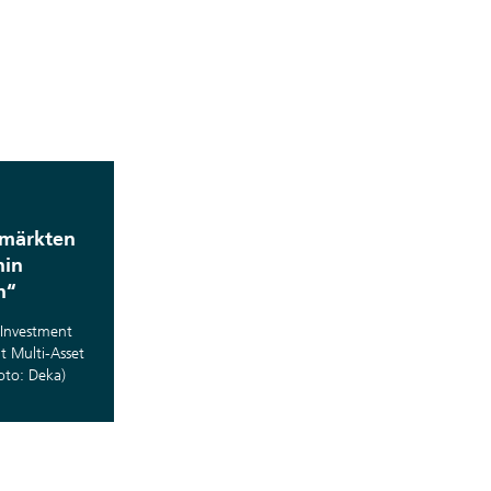
emärkten
hin
n“
-Investment
 Multi-Asset
oto: Deka)