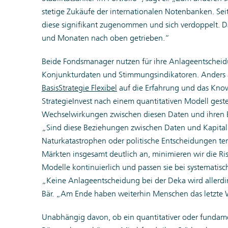
stetige Zukäufe der internationalen Notenbanken. Se
diese signifikant zugenommen und sich verdoppelt. Da
und Monaten nach oben getrieben.“
Beide Fondsmanager nutzen für ihre Anlageentschei
Konjunkturdaten und Stimmungsindikatoren. Anders a
BasisStrategie Flexibel
auf die Erfahrung und das Know
StrategieInvest nach einem quantitativen Modell gest
Wechselwirkungen zwischen diesen Daten und ihren Ei
„Sind diese Beziehungen zwischen Daten und Kapital
Naturkatastrophen oder politische Entscheidungen tem
Märkten insgesamt deutlich an, minimieren wir die Ri
Modelle kontinuierlich und passen sie bei systematis
„Keine Anlageentscheidung bei der Deka wird allerdin
Bär. „Am Ende haben weiterhin Menschen das letzte 
Unabhängig davon, ob ein quantitativer oder fundame