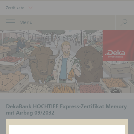
Zertifikate
Menü
DekaBank HOCHTIEF Express-Zertifikat Memory
mit Airbag 09/2032
ISIN
Geldkurs/Briefkurs
Status