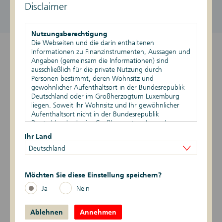
Disclaimer
DE000DK1KJF9
989,77 EUR / 1.019,77 EUR
aktiv , Neuemission
Stand vom 07.08.2026, 21:43 Uhr
Nutzungsberechtigung
Die Webseiten und die darin enthaltenen
Informationen zu Finanzinstrumenten, Aussagen und
Überblick
Angaben (gemeinsam die Informationen) sind
ausschließlich für die private Nutzung durch
Produktdetails
Personen bestimmt, deren Wohnsitz und
gewöhnlicher Aufenthaltsort in der Bundesrepublik
Basiswert
Deutschland oder im Großherzogtum Luxemburg
liegen. Soweit Ihr Wohnsitz und Ihr gewöhnlicher
Aufenthaltsort nicht in der Bundesrepublik
Szenario-Rechner
Deutschland oder im Großherzogtum Luxemburg
liegen, ist Ihnen die Nutzung dieser Webseiten nicht
Ihr Land
Publikationen
gestattet. Durch die Nutzung dieser Webseiten
Deutschland
bestätigen Sie, dass Ihr Wohnsitz und gewöhnlicher
Aufenthaltsort in der Bundesrepublik Deutschland
Logbuch
oder im Großherzogtum Luxemburg liegen.
Möchten Sie diese Einstellung speichern?
Zur Zertifikatesuche
Vertriebsbeschränkungen
Ja
Nein
Die auf den Webseiten enthaltenen Informationen
dürfen nicht außerhalb der der Bundesrepublik
Ablehnen
Deutschland und/oder dem Großherzogtum
Annehmen
Übersicht Zertifikate
Luxemburg verbreitet werden. Auf die besonderen