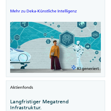
Mehr zu Deka-Künstliche Intelligenz
KI generiert
Rubrik
Aktienfonds
Langfristiger Megatrend
Infrastruktur.