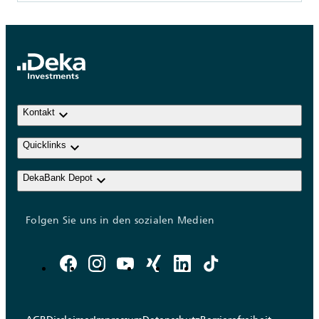
keyboard_arrow_down
Kontakt
keyboard_arrow_down
Quicklinks
keyboard_arrow_down
DekaBank Depot
Folgen Sie uns in den sozialen Medien