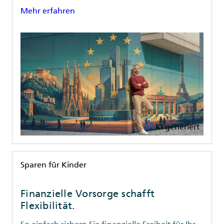
Mehr erfahren
KI generiert
Rubrik
Sparen für Kinder
Finanzielle Vorsorge schafft
Flexibilität.
So einfach sichern Sie finanzielle Freiheit für Ihr