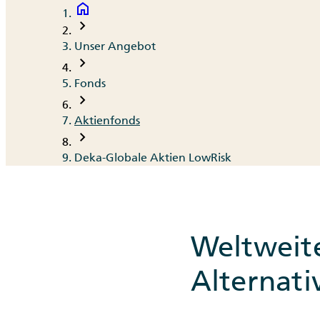
home
Breadcrumb
chevron_right
Unser Angebot
chevron_right
Fonds
chevron_right
Aktienfonds
chevron_right
Deka-Globale Aktien LowRisk
Weltweite
Alternati