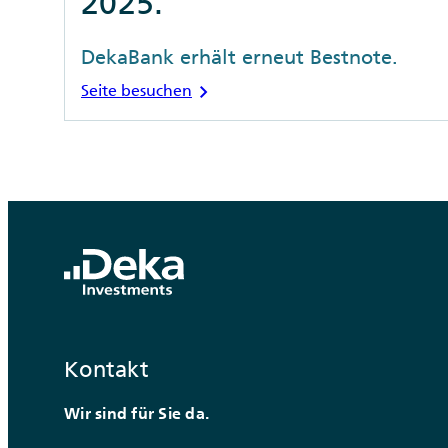
2025.
DekaBank erhält erneut Bestnote.
chevron_right
Seite besuchen
Kontakt
Wir sind für Sie da.