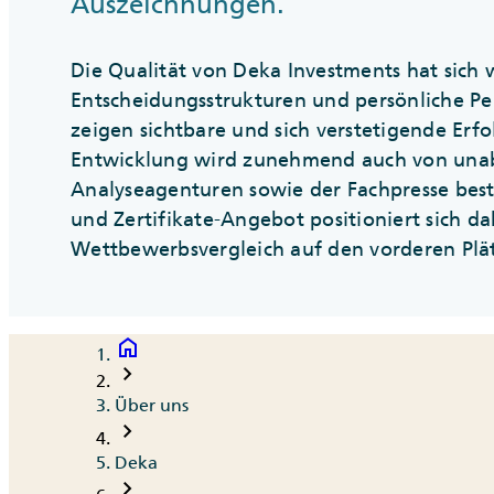
Auszeichnungen.
Die Qualität von Deka Investments hat sich w
Entscheidungsstrukturen und persönliche 
zeigen sichtbare und sich verstetigende Erfo
Entwicklung wird zunehmend auch von una
Analyseagenturen sowie der Fachpresse bestä
und Zertifikate-Angebot positioniert sich da
Wettbewerbsvergleich auf den vorderen Plä
home
Breadcrumb
chevron_right
Über uns
chevron_right
Deka
chevron_right