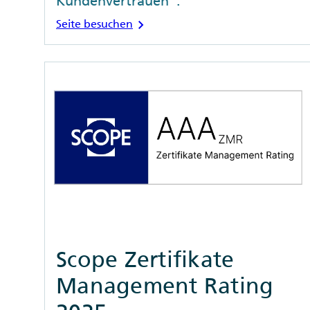
Kundenvertrauen".
chevron_right
Seite besuchen
Scope Zertifikate
Management Rating