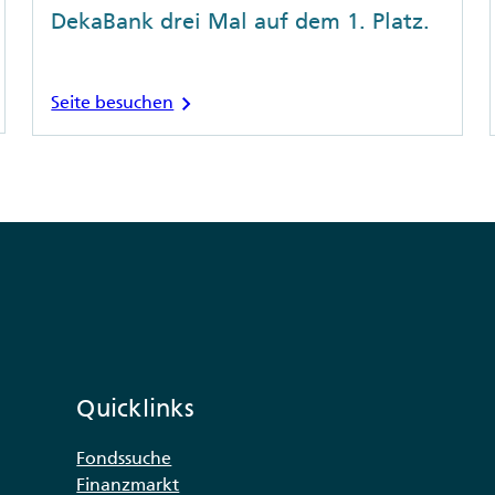
DekaBank drei Mal auf dem 1. Platz.
chevron_right
Seite besuchen
Quicklinks
Fondssuche
Finanzmarkt