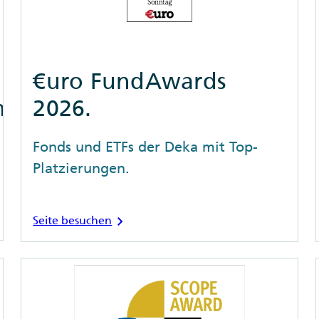
€uro FundAwards
nz-
2026.
Fonds und ETFs der Deka mit Top-
Platzierungen.
chevron_right
Seite besuchen