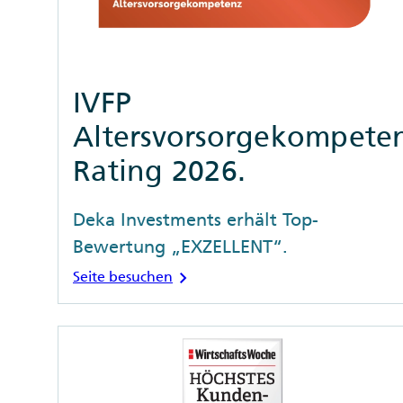
IVFP
Altersvorsorgekompete
Rating 2026.
Deka Investments erhält Top-
Bewertung „EXZELLENT“.
chevron_right
Seite besuchen