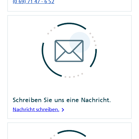
(0 69) 71 47 - 6 52
Schreiben Sie uns eine Nachricht.
chevron_right
Nachricht schreiben.