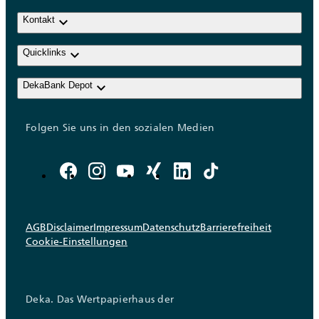
keyboard_arrow_down
Kontakt
keyboard_arrow_down
Quicklinks
keyboard_arrow_down
DekaBank Depot
Folgen Sie uns in den sozialen Medien
AGB
Disclaimer
Impressum
Datenschutz
Barrierefreiheit
Cookie-Einstellungen
Deka. Das Wertpapierhaus der