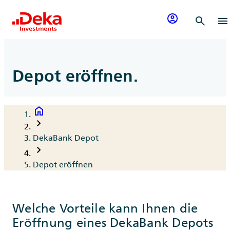
Zum Inhalt springen
account_circle
search
menu
Depot eröffnen.
home
Breadcrumb
chevron_right
DekaBank Depot
chevron_right
Depot eröffnen
Welche Vorteile kann Ihnen die
Eröffnung eines DekaBank Depots