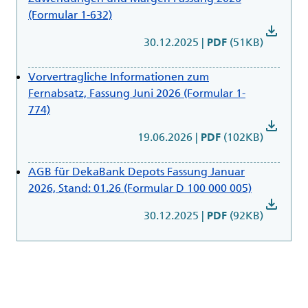
(Formular 1-632)
download
30.12.2025
|
(51KB)
PDF
Vorvertragliche Informationen zum
Fernabsatz, Fassung Juni 2026 (Formular 1-
774)
download
19.06.2026
|
(102KB)
PDF
AGB für DekaBank Depots Fassung Januar
2026, Stand: 01.26 (Formular D 100 000 005)
download
30.12.2025
|
(92KB)
PDF