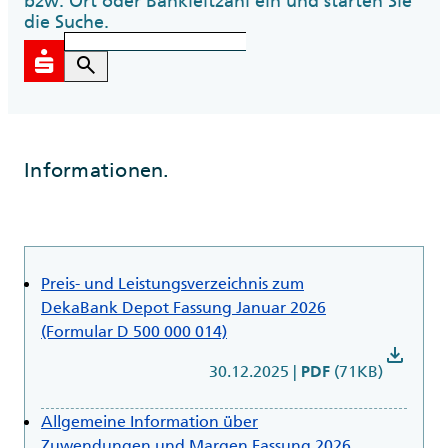
bzw. Ort oder Bankleitzahl ein und starten Sie
die Suche.
search
Informationen.
Preis- und Leistungsverzeichnis zum
DekaBank Depot Fassung Januar 2026
(Formular D 500 000 014)
download
30.12.2025
|
(71KB)
PDF
Allgemeine Information über
Zuwendungen und Margen Fassung 2026