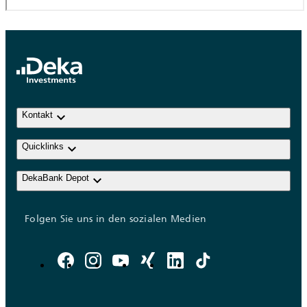
keyboard_arrow_down
Kontakt
keyboard_arrow_down
Quicklinks
keyboard_arrow_down
DekaBank Depot
Folgen Sie uns in den sozialen Medien